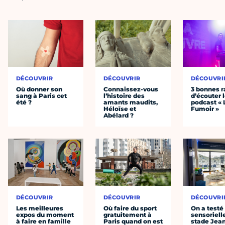
DÉCOUVRIR
DÉCOUVRIR
DÉCOUVRI
Où donner son
Connaissez-vous
3 bonnes r
sang à Paris cet
l’histoire des
d’écouter 
été ?
amants maudits,
podcast « 
Héloïse et
Fumoir »
Abélard ?
DÉCOUVRIR
DÉCOUVRIR
DÉCOUVRI
Les meilleures
Où faire du sport
On a testé 
expos du moment
gratuitement à
sensoriell
à faire en famille
Paris quand on est
stade Jea