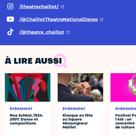
/theatrechaillot/
/@ChaillotTheatreNationalDanse
/@theatre
_chaillot
À LIRE AUSSI
ÉVÈNEMENT
ÉVÈNEMENT
ÉVÈNEMEN
Noa Eshkol, 1924-
Kiosque en fête
Festival P
2007. Danse et
au Square
l'été : un
compositions
Monseigneur
concentré 
Maillet
de culture 