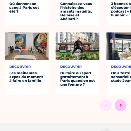
Où donner son
Connaissez-vous
3 bonnes r
sang à Paris cet
l’histoire des
d’écouter 
été ?
amants maudits,
podcast « 
Héloïse et
Fumoir »
Abélard ?
DÉCOUVRIR
DÉCOUVRIR
DÉCOUVRI
Les meilleures
Où faire du sport
On a testé 
expos du moment
gratuitement à
sensoriell
à faire en famille
Paris quand on est
stade Jea
une femme ?