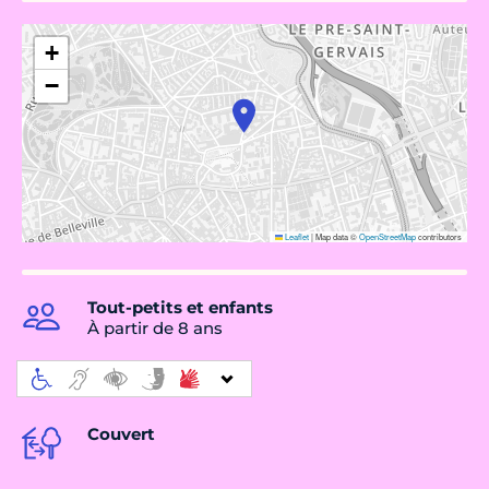
+
−
Leaflet
|
Map data ©
OpenStreetMap
contributors
Tout-petits et enfants
À partir de 8 ans
Couvert