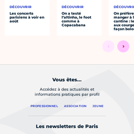
DÉCOUVRIR
DÉCOUVRIR
DÉCOUVRI
Les concerts
On a testé
On préfèr
parisiens à voir en
l’altinha, le foot
manger à 
août
comme à
cantine : l
Copacabana
aux courge
façon bol
Vous êtes...
Accédez à des actualités et
informations pratiques par profil
PROFESSIONNEL
ASSOCIATION
JEUNE
Les newsletters de Paris