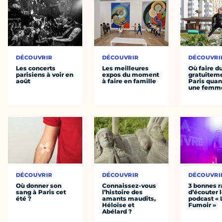
DÉCOUVRIR
DÉCOUVRIR
DÉCOUVRI
Les concerts
Les meilleures
Où faire d
parisiens à voir en
expos du moment
gratuitem
août
à faire en famille
Paris quan
une femm
DÉCOUVRIR
DÉCOUVRIR
DÉCOUVRI
Où donner son
Connaissez-vous
3 bonnes r
sang à Paris cet
l’histoire des
d’écouter 
été ?
amants maudits,
podcast « 
Héloïse et
Fumoir »
Abélard ?