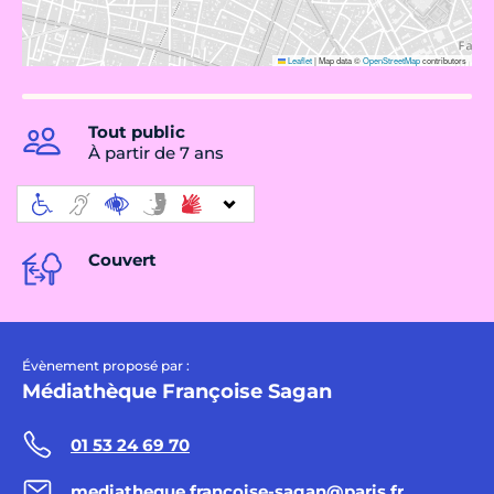
Leaflet
|
Map data ©
OpenStreetMap
contributors
Tout public
À partir de 7 ans
Couvert
Évènement proposé par :
Médiathèque Françoise Sagan
01 53 24 69 70
mediatheque.francoise-sagan@paris.fr