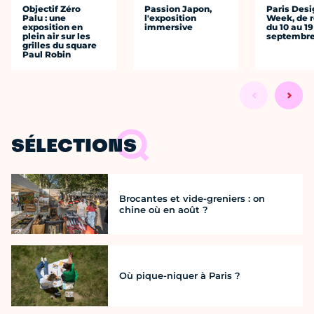
Objectif Zéro
Passion Japon,
Paris Desi
Palu : une
l'exposition
Week, de r
exposition en
immersive
du 10 au 19
plein air sur les
septembr
grilles du square
Paul Robin
SÉLECTIONS
Brocantes et vide-greniers : on
chine où en août ?
Où pique-niquer à Paris ?