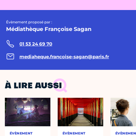
Évènement proposé par :
Médiathèque Françoise Sagan
01 53 24 69 70
mediaheque.francoise-sagan@paris.fr
À LIRE AUSSI
ÉVÈNEMENT
ÉVÈNEMENT
ÉVÈNEMEN