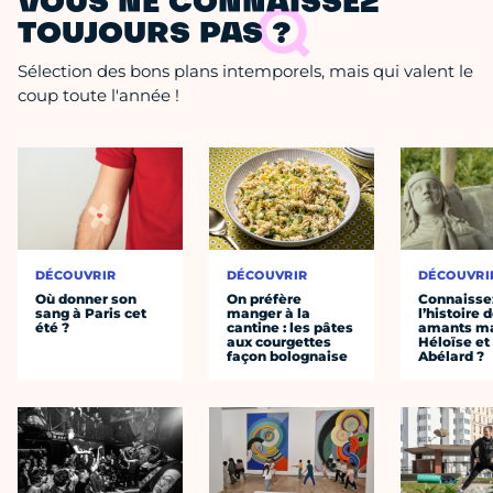
VOUS NE CONNAISSEZ
TOUJOURS PAS ?
Sélection des bons plans intemporels, mais qui valent le
coup toute l'année !
DÉCOUVRIR
DÉCOUVRIR
DÉCOUVRI
Où donner son
On préfère
Connaisse
sang à Paris cet
manger à la
l’histoire 
été ?
cantine : les pâtes
amants ma
aux courgettes
Héloïse et
façon bolognaise
Abélard ?