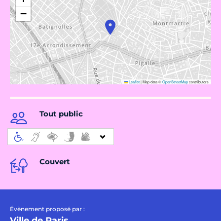
−
Leaflet
|
Map data ©
OpenStreetMap
contributors
Tout public
Couvert
Évènement proposé par :
Ville de Paris