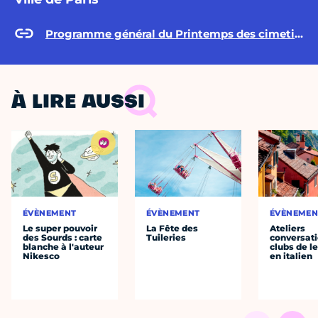
Programme général du Printemps des cimetières de Paris 2023
À LIRE AUSSI
ÉVÈNEMENT
ÉVÈNEMENT
ÉVÈNEMEN
Le super pouvoir
La Fête des
Ateliers
des Sourds : carte
Tuileries
conversati
blanche à l'auteur
clubs de l
Nikesco
en italien