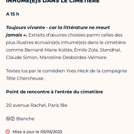
INHUMÉ(E)S DANS LE CIMETIÈRE
A 15 h
Toujours vivante - car la littérature ne meurt
jamais ».
Extraits d’œuvres choisies parmi celles des
plus illustres écrivain(e)s inhumé(e)s dans le cimetière
comme Bernard-Marie Koltès, Émile Zola, Stendhal,
Claude Simon, Marceline Desbordes-Valmore
Textes lus par le comédien
Yves Heck
de la compagnie
Tête Chercheuse
.
Point de rencontre à l'entrée du cimetière
20 avenue Rachel, Paris 18e
Ⓜ② Blanche
Mise à jour le 05/05/2023