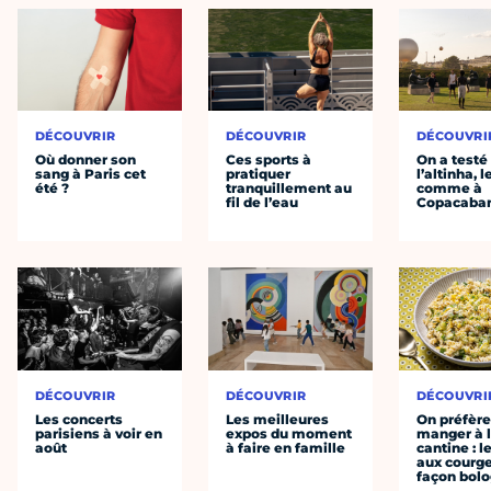
DÉCOUVRIR
DÉCOUVRIR
DÉCOUVRI
Où donner son
Ces sports à
On a testé
sang à Paris cet
pratiquer
l’altinha, l
été ?
tranquillement au
comme à
fil de l’eau
Copacaba
DÉCOUVRIR
DÉCOUVRIR
DÉCOUVRI
Les concerts
Les meilleures
On préfèr
parisiens à voir en
expos du moment
manger à 
août
à faire en famille
cantine : l
aux courge
façon bol