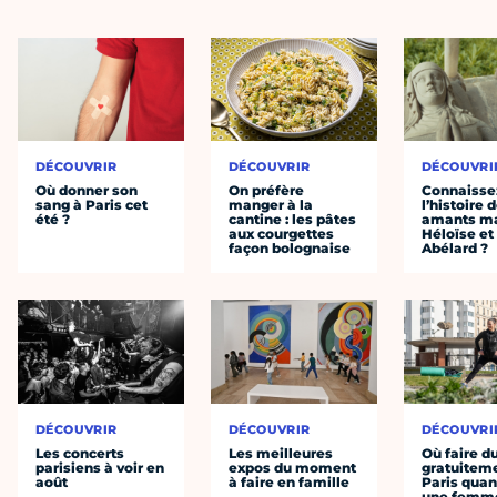
DÉCOUVRIR
DÉCOUVRIR
DÉCOUVRI
Où donner son
On préfère
Connaisse
sang à Paris cet
manger à la
l’histoire 
été ?
cantine : les pâtes
amants ma
aux courgettes
Héloïse et
façon bolognaise
Abélard ?
DÉCOUVRIR
DÉCOUVRIR
DÉCOUVRI
Les concerts
Les meilleures
Où faire d
parisiens à voir en
expos du moment
gratuitem
août
à faire en famille
Paris quan
une femm