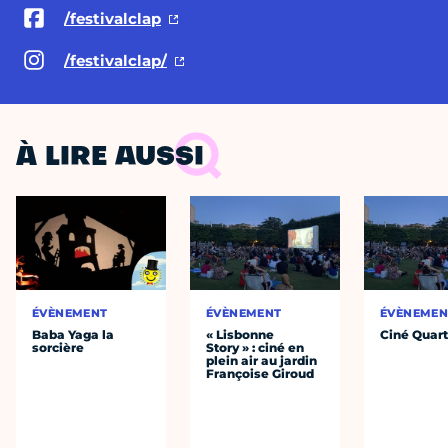
/festivalclap
/festivalclap/
À LIRE AUSSI
ÉVÈNEMENT
ÉVÈNEMENT
ÉVÈNEMEN
Baba Yaga la
« Lisbonne
Ciné Quart
sorcière
Story » : ciné en
plein air au jardin
Françoise Giroud