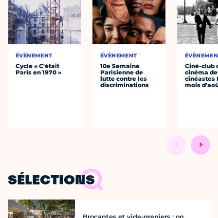
ÉVÈNEMENT
ÉVÈNEMENT
ÉVÈNEMEN
Cycle « C'était
10e Semaine
Ciné-club 
Paris en 1970 »
Parisienne de
cinéma de
lutte contre les
cinéastes 
discriminations
mois d'ao
SÉLECTIONS
Brocantes et vide-greniers : on