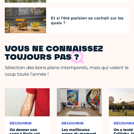
Et si l’été parisien se cachait sur les
quais ?
VOUS NE CONNAISSEZ
TOUJOURS PAS ?
Sélection des bons plans intemporels, mais qui valent le
coup toute l'année !
DÉCOUVRIR
DÉCOUVRIR
DÉCOUVRI
Où donner son
Les meilleures
On a testé
sang à Paris cet
expos du moment
l’altinha, l