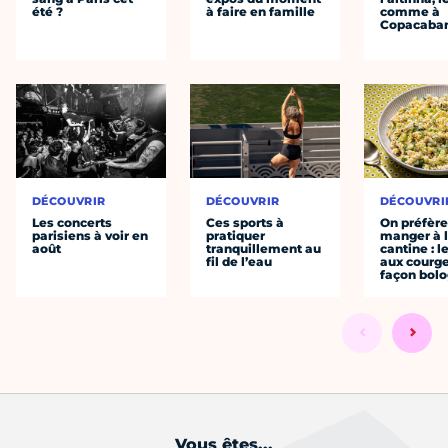
été ?
à faire en famille
comme à
Copacaba
DÉCOUVRIR
DÉCOUVRIR
DÉCOUVRI
Les concerts
Ces sports à
On préfèr
parisiens à voir en
pratiquer
manger à 
août
tranquillement au
cantine : l
fil de l’eau
aux courge
façon bol
Vous êtes...