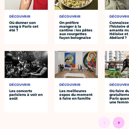
DÉCOUVRIR
DÉCOUVRIR
DÉCOUVRI
Où donner son
On préfère
Connaisse
sang à Paris cet
manger à la
l’histoire 
été ?
cantine : les pâtes
amants ma
aux courgettes
Héloïse et
façon bolognaise
Abélard ?
DÉCOUVRIR
DÉCOUVRIR
DÉCOUVRI
Les concerts
Les meilleures
Où faire d
parisiens à voir en
expos du moment
gratuitem
août
à faire en famille
Paris quan
une femm