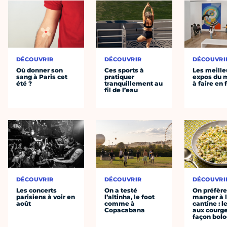
DÉCOUVRIR
DÉCOUVRIR
DÉCOUVRI
Où donner son
Ces sports à
Les meille
sang à Paris cet
pratiquer
expos du
été ?
tranquillement au
à faire en 
fil de l’eau
DÉCOUVRIR
DÉCOUVRIR
DÉCOUVRI
Les concerts
On a testé
On préfèr
parisiens à voir en
l’altinha, le foot
manger à 
août
comme à
cantine : l
Copacabana
aux courge
façon bol