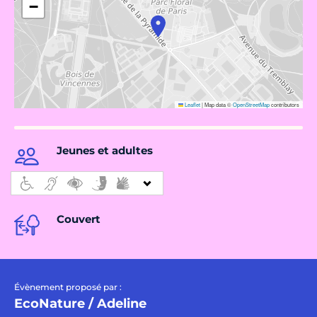
−
Leaflet
|
Map data ©
OpenStreetMap
contributors
Jeunes et adultes
Couvert
Évènement proposé par :
EcoNature / Adeline