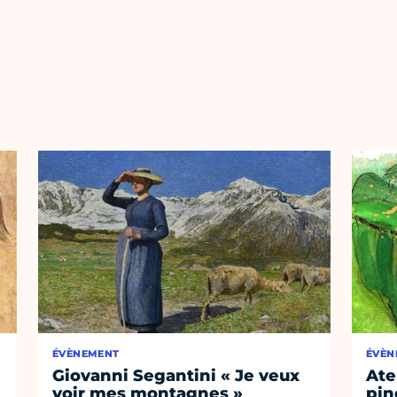
ÉVÈNEMENT
ÉVÈN
Giovanni Segantini « Je veux
Ate
voir mes montagnes »
pin