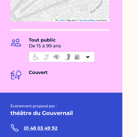
Leaflet
|
Map data ©
OpenStreetMap
contributors
Tout public
De 15 à 99 ans
Couvert
Évènement proposé par :
théâtre du Gouvernail
01 48 03 49 92