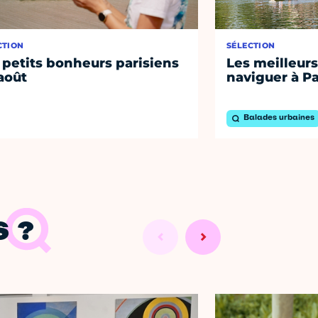
CTION
SÉLECTION
 petits bonheurs parisiens
Les meilleurs
août
naviguer à Pa
Balades urbaines
 ?