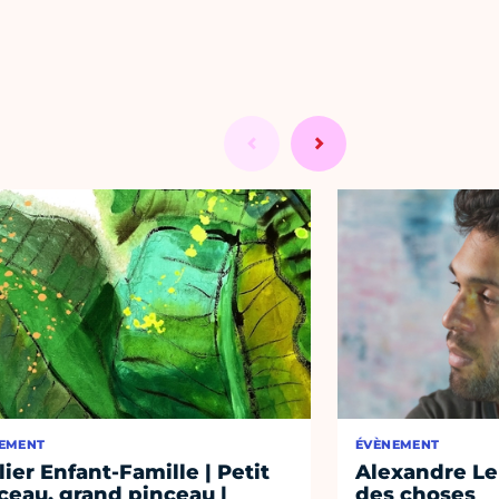
EMENT
ÉVÈNEMENT
lier Enfant-Famille | Petit
Alexandre Len
ceau, grand pinceau |
des choses