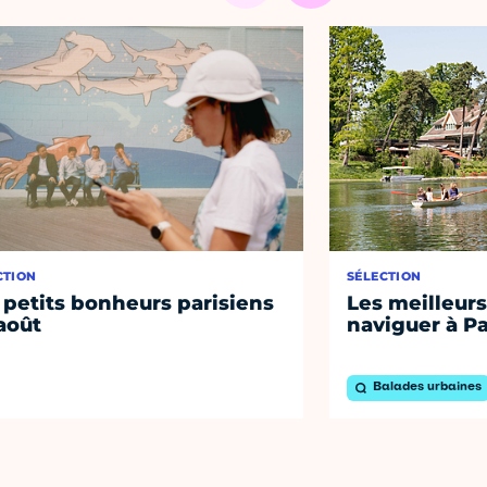
CTION
SÉLECTION
 petits bonheurs parisiens
Les meilleurs
août
naviguer à Pa
Balades urbaines