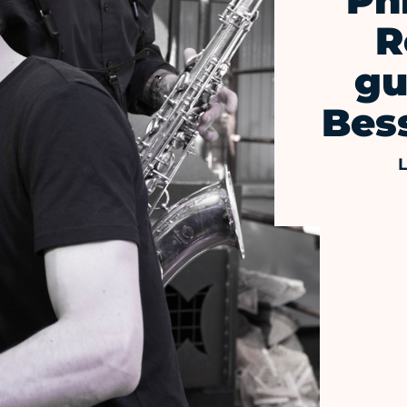
Ph
R
gu
Bess
L