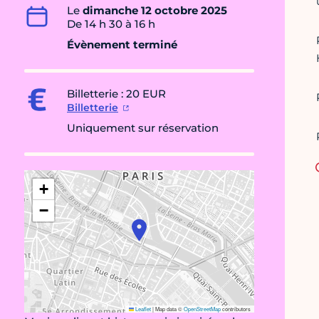
Le
dimanche 12 octobre 2025
De 14 h 30 à 16 h
Évènement terminé
Billetterie : 20 EUR
Billetterie
Uniquement sur réservation
+
−
Leaflet
|
Map data ©
OpenStreetMap
contributors