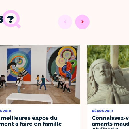
 ?
UVRIR
DÉCOUVRIR
 meilleures expos du
Connaissez-vo
ent à faire en famille
amants maudi