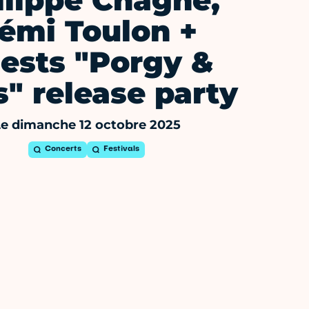
ilippe Chagne,
émi Toulon +
ests "Porgy &
" release party
e dimanche 12 octobre 2025
Concerts
Festivals