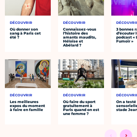
DÉCOUVRIR
DÉCOUVRIR
DÉCOUVRI
Où donner son
Connaissez-vous
3 bonnes r
sang à Paris cet
l’histoire des
d’écouter 
été ?
amants maudits,
podcast « 
Héloïse et
Fumoir »
Abélard ?
DÉCOUVRIR
DÉCOUVRIR
DÉCOUVRI
Les meilleures
Où faire du sport
On a testé 
expos du moment
gratuitement à
sensoriell
à faire en famille
Paris quand on est
stade Jea
une femme ?