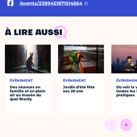
/events/2389451871514564
À LIRE AUSSI
ÉVÈNEMENT
ÉVÈNEMENT
ÉVÈNEMEN
Des séances en
Jardin d'été fête
Où voir la 
famille et en plein
ses 20 ans
toutes les 
air au musée du
pratiques
quai Branly