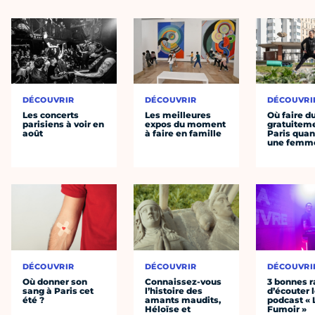
DÉCOUVRIR
DÉCOUVRIR
DÉCOUVRI
Les concerts
Les meilleures
Où faire d
parisiens à voir en
expos du moment
gratuitem
août
à faire en famille
Paris quan
une femm
DÉCOUVRIR
DÉCOUVRIR
DÉCOUVRI
Où donner son
Connaissez-vous
3 bonnes r
sang à Paris cet
l’histoire des
d’écouter 
été ?
amants maudits,
podcast « 
Héloïse et
Fumoir »