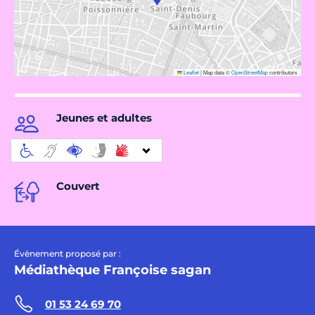
Leaflet
|
Map data ©
OpenStreetMap
contributors
Jeunes et adultes
Couvert
Évènement proposé par :
Médiathèque Françoise sagan
01 53 24 69 70