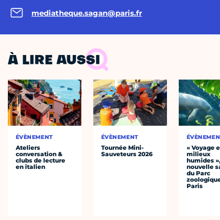
mediatheque.sagan@paris.fr
À LIRE AUSSI
ÉVÈNEMENT
ÉVÈNEMENT
ÉVÈNEMEN
Ateliers
Tournée Mini-
« Voyage 
conversation &
Sauveteurs 2026
milieux
clubs de lecture
humides »,
en italien
nouvelle s
du Parc
zoologiqu
Paris