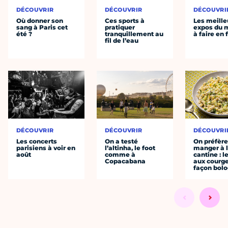
DÉCOUVRIR
DÉCOUVRIR
DÉCOUVRI
Où donner son
Ces sports à
Les meille
sang à Paris cet
pratiquer
expos du
été ?
tranquillement au
à faire en 
fil de l’eau
DÉCOUVRIR
DÉCOUVRIR
DÉCOUVRI
Les concerts
On a testé
On préfèr
parisiens à voir en
l’altinha, le foot
manger à 
août
comme à
cantine : l
Copacabana
aux courge
façon bol