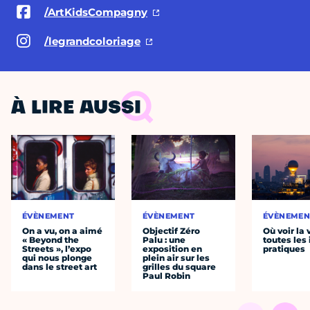
/ArtKidsCompagny
/legrandcoloriage
À LIRE AUSSI
ÉVÈNEMENT
ÉVÈNEMENT
ÉVÈNEMEN
On a vu, on a aimé
Objectif Zéro
Où voir la 
« Beyond the
Palu : une
toutes les 
Streets », l’expo
exposition en
pratiques
qui nous plonge
plein air sur les
dans le street art
grilles du square
Paul Robin