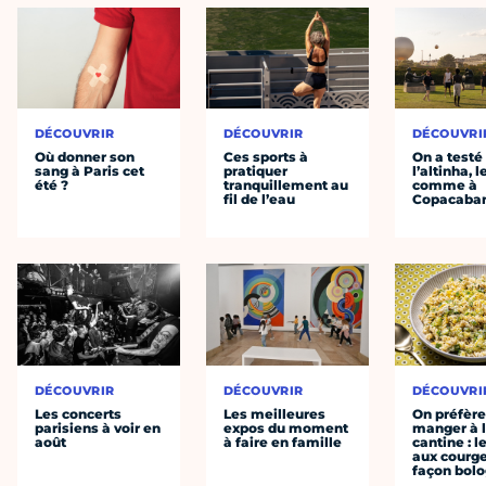
DÉCOUVRIR
DÉCOUVRIR
DÉCOUVRI
Où donner son
Ces sports à
On a testé
sang à Paris cet
pratiquer
l’altinha, l
été ?
tranquillement au
comme à
fil de l’eau
Copacaba
DÉCOUVRIR
DÉCOUVRIR
DÉCOUVRI
Les concerts
Les meilleures
On préfèr
parisiens à voir en
expos du moment
manger à 
août
à faire en famille
cantine : l
aux courge
façon bol