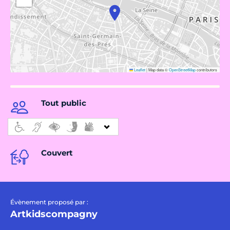
Leaflet
|
Map data ©
OpenStreetMap
contributors
Tout public
Couvert
Évènement proposé par :
Artkidscompagny