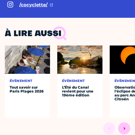
/cocyclette/
À LIRE AUSSI
ÉVÈNEMENT
ÉVÈNEMENT
ÉVÈNEMEN
Tout savoir sur
L’Été du Canal
Observati
Paris Plages 2026
revient pour une
l'éclipse d
19ème édition
au parc An
Citroën