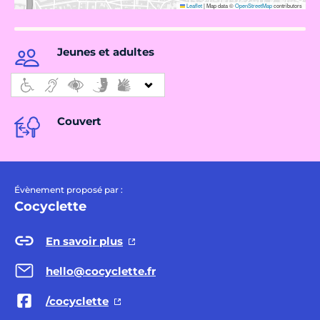
Leaflet
|
Map data ©
OpenStreetMap
contributors
Jeunes et adultes
Couvert
Évènement proposé par :
Cocyclette
En savoir plus
hello@cocyclette.fr
/cocyclette