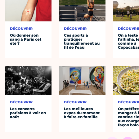
DÉCOUVRIR
DÉCOUVRIR
DÉCOUVRI
Où donner son
Ces sports à
On a testé
sang à Paris cet
pratiquer
l’altinha, l
été ?
tranquillement au
comme à
fil de l’eau
Copacaba
DÉCOUVRIR
DÉCOUVRIR
DÉCOUVRI
Les concerts
Les meilleures
On préfèr
parisiens à voir en
expos du moment
manger à 
août
à faire en famille
cantine : l
aux courge
façon bol