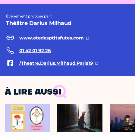
Évènement proposé par :
Théâtre Darius Milhaud
www.etedesptitsfutes.com
01 42 01 92 26
/Theatre.Darius.Milhaud.Paris19
À LIRE AUSSI