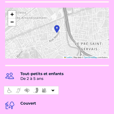
+
−
Leaflet
|
Map data ©
OpenStreetMap
contributors
Tout-petits et enfants
De 2 à 5 ans
Couvert