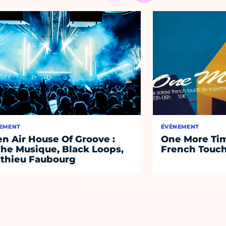
EMENT
ÉVÈNEMENT
n Air House Of Groove :
One More Tim
he Musique, Black Loops,
French Touc
thieu Faubourg