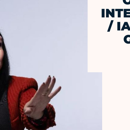
INT
/ I