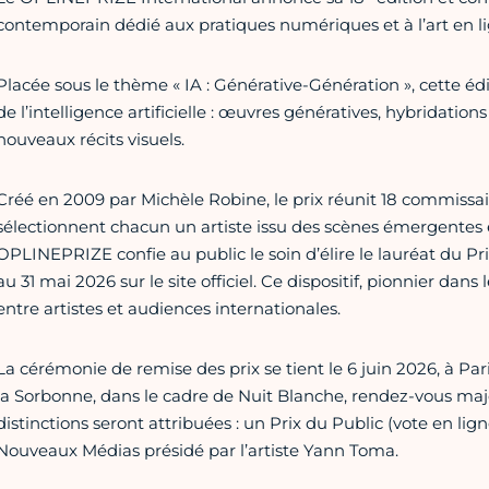
contemporain dédié aux pratiques numériques et à l’art en li
Placée sous le thème « IA : Générative-Génération », cette édi
de l’intelligence artificielle : œuvres génératives, hybridati
nouveaux récits visuels.
Créé en 2009 par Michèle Robine, le prix réunit 18 commissair
sélectionnent chacun un artiste issu des scènes émergentes e
OPLINEPRIZE confie au public le soin d’élire le lauréat du Pri
au 31 mai 2026 sur le site officiel. Ce dispositif, pionnier dans 
entre artistes et audiences internationales.
La cérémonie de remise des prix se tient le 6 juin 2026, à Pa
la Sorbonne, dans le cadre de Nuit Blanche, rendez-vous maj
distinctions seront attribuées : un Prix du Public (vote en lig
Nouveaux Médias présidé par l’artiste Yann Toma.