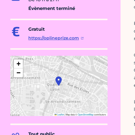
Évènement terminé
Gratuit
https://oplineprize.com
+
−
Leaflet
|
Map data ©
OpenStreetMap
contributors
Tout public