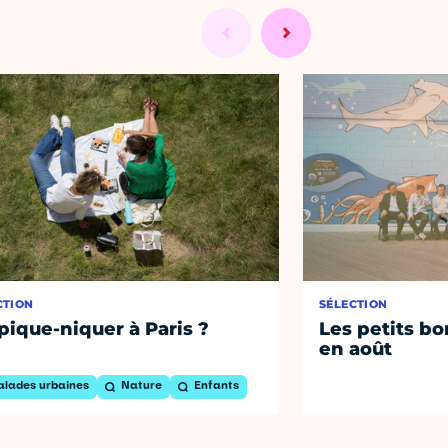
CTION
SÉLECTION
pique-niquer à Paris ?
Les petits bo
en août
alades urbaines
Nature
Enfants