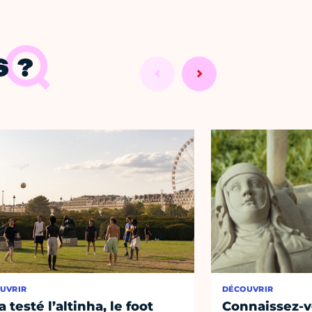
 ?
UVRIR
DÉCOUVRIR
a testé l’altinha, le foot
Connaissez-vo