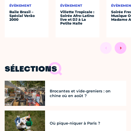
ÉVÈNEMENT
ÉVÈNEMENT
ÉVÈNEMEN
Baile Brasil –
Villette Tropicale :
Soirée Fre
Spécial Verão
Soirée Afro-Latino
Musique O
2000
live et DJ à La
Madame A
Petite Halle
SÉLECTIONS
Brocantes et vide-greniers : on
chine où en août ?
Où pique-niquer à Paris ?