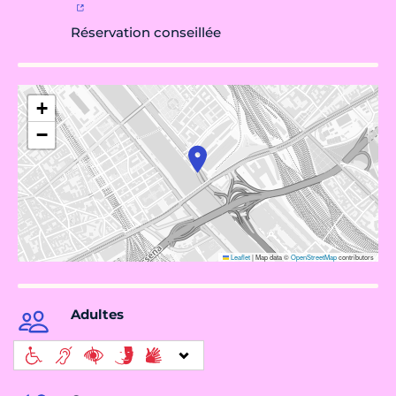
Réservation conseillée
+
−
Leaflet
|
Map data ©
OpenStreetMap
contributors
Adultes