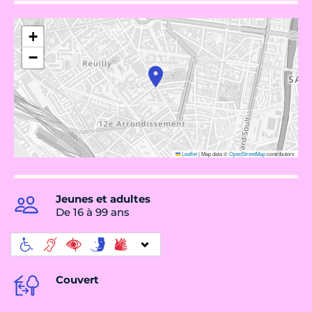
+
−
Leaflet
|
Map data ©
OpenStreetMap
contributors
Jeunes et adultes
De 16 à 99 ans
Couvert