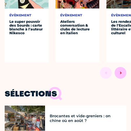
ÉVÈNEMENT
ÉVÈNEMENT
ÉVÈNEMEN
Le super pouvoir
Ateliers
Les rende
des Sourds : carte
conversation &
de l'Escali
blanche à l'auteur
clubs de lecture
littéraire e
Nikesco
en italien
culturel
SÉLECTIONS
Brocantes et vide-greniers : on
chine où en août ?