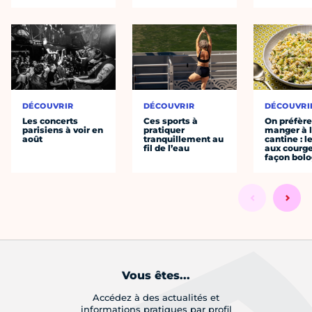
DÉCOUVRIR
DÉCOUVRIR
DÉCOUVRI
Les concerts
Ces sports à
On préfèr
parisiens à voir en
pratiquer
manger à 
août
tranquillement au
cantine : l
fil de l’eau
aux courge
façon bol
Vous êtes...
Accédez à des actualités et
informations pratiques par profil