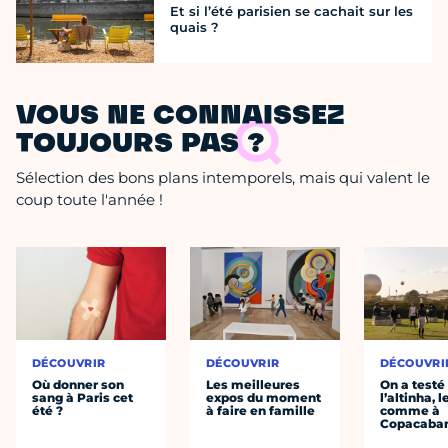
Et si l’été parisien se cachait sur les
quais ?
VOUS NE CONNAISSEZ
TOUJOURS PAS ?
Sélection des bons plans intemporels, mais qui valent le
coup toute l'année !
DÉCOUVRIR
DÉCOUVRIR
DÉCOUVRI
Où donner son
Les meilleures
On a testé
sang à Paris cet
expos du moment
l’altinha, l
été ?
à faire en famille
comme à
Copacaba