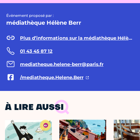
Évènement proposé par :
médiathèque Hélène Berr
Plus d’informations sur la médiathèque Hélène Berr
01 43 45 87 12
mediatheque.helene-berr@paris.fr
/mediatheque.Helene.Berr
À LIRE AUSSI