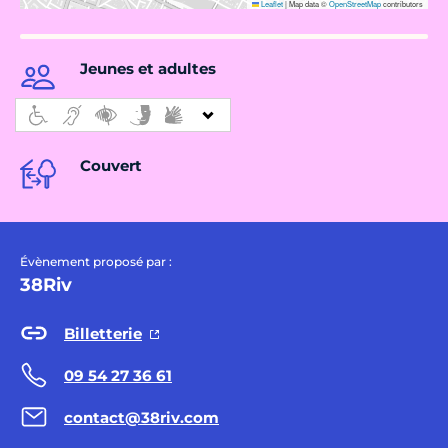
Leaflet
|
Map data ©
OpenStreetMap
contributors
Jeunes et adultes
Couvert
Évènement proposé par :
38Riv
Billetterie
09 54 27 36 61
contact@38riv.com