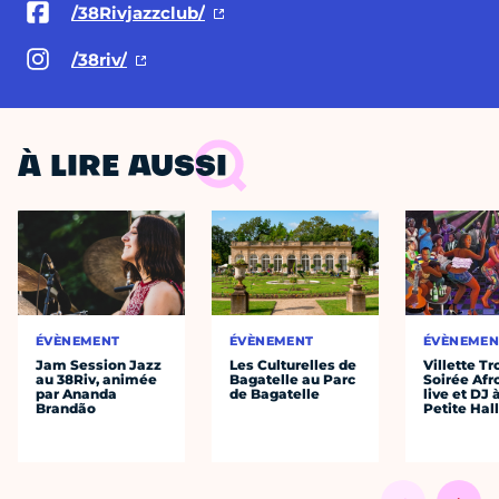
/38Rivjazzclub/
/38riv/
À LIRE AUSSI
ÉVÈNEMENT
ÉVÈNEMENT
ÉVÈNEMEN
Jam Session Jazz
Les Culturelles de
Villette Tr
au 38Riv, animée
Bagatelle au Parc
Soirée Afr
par Ananda
de Bagatelle
live et DJ 
Brandão
Petite Hal