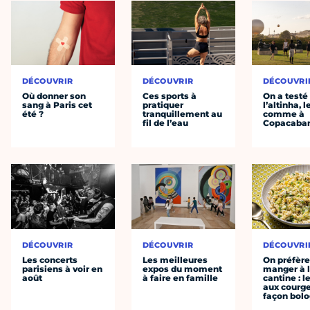
DÉCOUVRIR
DÉCOUVRIR
DÉCOUVRI
Où donner son
Ces sports à
On a testé
sang à Paris cet
pratiquer
l’altinha, l
été ?
tranquillement au
comme à
fil de l’eau
Copacaba
DÉCOUVRIR
DÉCOUVRIR
DÉCOUVRI
Les concerts
Les meilleures
On préfèr
parisiens à voir en
expos du moment
manger à 
août
à faire en famille
cantine : l
aux courge
façon bol