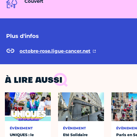
Couvert
Plus d'infos
octobre-rose.ligue-cancer.net
À LIRE AUSSI
ÉVÈNEMENT
ÉVÈNEMENT
ÉVÈNEMEN
UNIQUES : le
Eté Solidaire
Paris en S