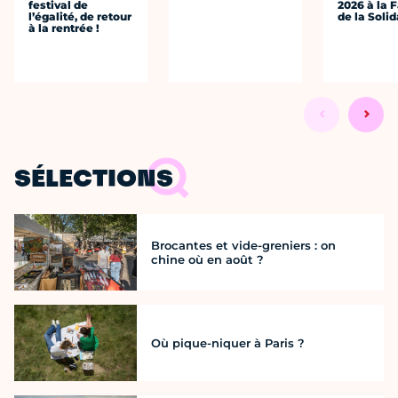
festival de
2026 à la 
l’égalité, de retour
de la Solid
à la rentrée !
SÉLECTIONS
Brocantes et vide-greniers : on
chine où en août ?
Où pique-niquer à Paris ?