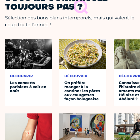
TOUJOURS PAS ?
Sélection des bons plans intemporels, mais qui valent le
coup toute l'année !
DÉCOUVRIR
DÉCOUVRIR
DÉCOUVRI
Les concerts
On préfère
Connaisse
parisiens à voir en
manger à la
l’histoire 
août
cantine : les pâtes
amants ma
aux courgettes
Héloïse et
façon bolognaise
Abélard ?