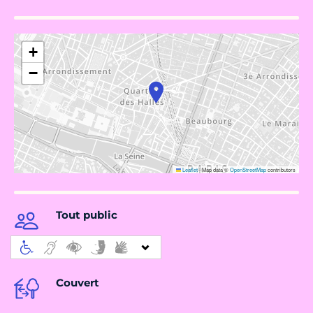
+
−
Leaflet
|
Map data ©
OpenStreetMap
contributors
Tout public
Couvert