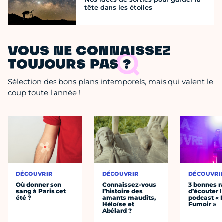
tête dans les étoiles
VOUS NE CONNAISSEZ
TOUJOURS PAS ?
Sélection des bons plans intemporels, mais qui valent le
coup toute l'année !
DÉCOUVRIR
DÉCOUVRIR
DÉCOUVRI
Où donner son
Connaissez-vous
3 bonnes r
sang à Paris cet
l’histoire des
d’écouter 
été ?
amants maudits,
podcast « 
Héloïse et
Fumoir »
Abélard ?