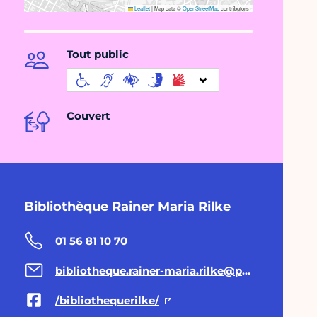
Leaflet
|
Map data ©
OpenStreetMap
contributors
Tout public
Couvert
Bibliothèque Rainer Maria Rilke
01 56 81 10 70
bibliotheque.rainer-maria.rilke@paris.fr
/bibliothequerilke/