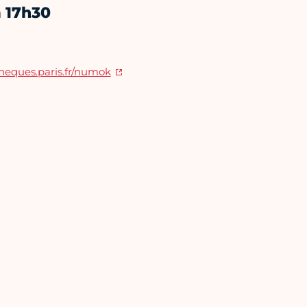
à 17h30
otheques.paris.fr/numok