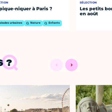
CTION
SÉLECTION
pique-niquer à Paris ?
Les petits bo
en août
alades urbaines
Nature
Enfants
 ?