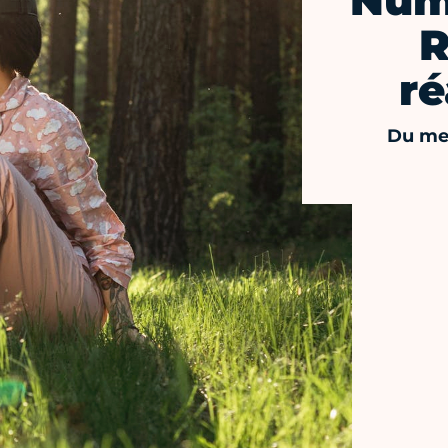
Num
R
ré
Du mer