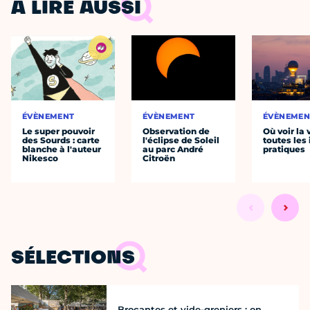
À LIRE AUSSI
ÉVÈNEMENT
ÉVÈNEMENT
ÉVÈNEMEN
Le super pouvoir
Observation de
Où voir la 
des Sourds : carte
l'éclipse de Soleil
toutes les 
blanche à l'auteur
au parc André
pratiques
Nikesco
Citroën
SÉLECTIONS
Brocantes et vide-greniers : on