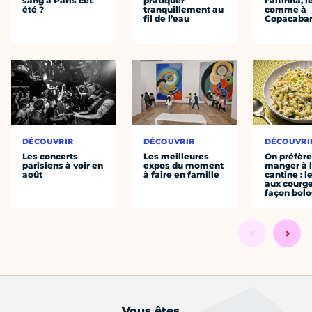
sang à Paris cet
pratiquer
l’altinha, l
été ?
tranquillement au
comme à
fil de l’eau
Copacaba
DÉCOUVRIR
DÉCOUVRIR
DÉCOUVRI
Les concerts
Les meilleures
On préfèr
parisiens à voir en
expos du moment
manger à 
août
à faire en famille
cantine : l
aux courge
façon bol
Vous êtes...