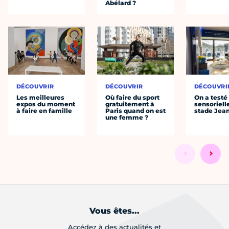
Abélard ?
DÉCOUVRIR
DÉCOUVRIR
DÉCOUVRI
Les meilleures
Où faire du sport
On a testé 
expos du moment
gratuitement à
sensoriell
à faire en famille
Paris quand on est
stade Jea
une femme ?
Vous êtes...
Accédez à des actualités et