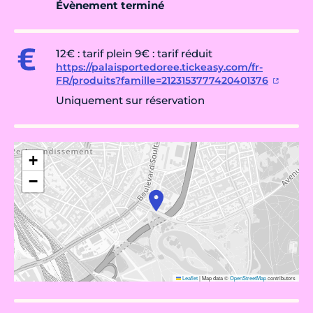
Évènement terminé
12€ : tarif plein 9€ : tarif réduit
https://palaisportedoree.tickeasy.com/fr-
FR/produits?famille=2123153777420401376
Uniquement sur réservation
+
−
Leaflet
|
Map data ©
OpenStreetMap
contributors