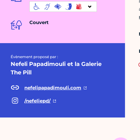
Couvert
Évènement proposé par :
Nefeli Papadimouli et la Galerie
The Pill
nefelipapadimouli.com
/nefeliepd/