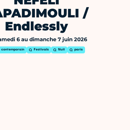
NEFELI
APADIMOULI /
Endlessly
amedi 6 au dimanche 7 juin 2026
t contemporain
Festivals
Nuit
paris