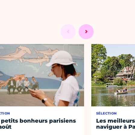
CTION
SÉLECTION
 petits bonheurs parisiens
Les meilleurs
août
naviguer à Pa