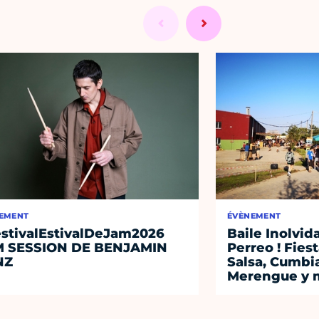
EMENT
ÉVÈNEMENT
stivalEstivalDeJam2026
Baile Inolvid
M SESSION DE BENJAMIN
Perreo ! Fies
NZ
Salsa, Cumbi
Merengue y 