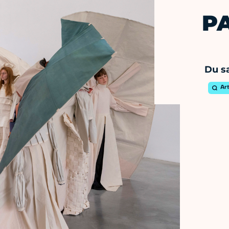
P
Du s
Ar