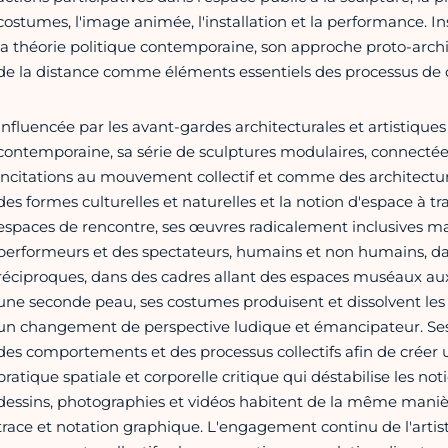
costumes, l'image animée, l'installation et la performance. 
la théorie politique contemporaine, son approche proto-archit
de la distance comme éléments essentiels des processus de con
Influencée par les avant-gardes architecturales et artistique
contemporaine, sa série de sculptures modulaires, connectée
incitations au mouvement collectif et comme des architectu
des formes culturelles et naturelles et la notion d'espace à 
espaces de rencontre, ses œuvres radicalement inclusives ma
performeurs et des spectateurs, humains et non humains, d
réciproques, dans des cadres allant des espaces muséaux aux
une seconde peau, ses costumes produisent et dissolvent les fr
un changement de perspective ludique et émancipateur. Ses
des comportements et des processus collectifs afin de créer 
pratique spatiale et corporelle critique qui déstabilise les not
dessins, photographies et vidéos habitent de la même maniè
trace et notation graphique. L'engagement continu de l'artist