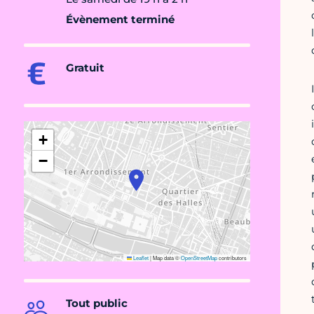
Évènement terminé
Gratuit
+
−
Leaflet
|
Map data ©
OpenStreetMap
contributors
Tout public