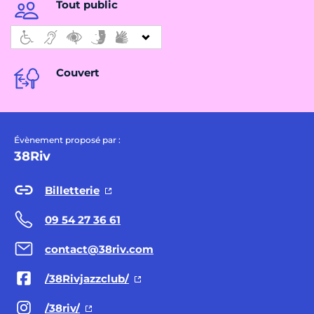
Tout public
Couvert
Évènement proposé par :
38Riv
Billetterie
09 54 27 36 61
contact@38riv.com
/38Rivjazzclub/
/38riv/