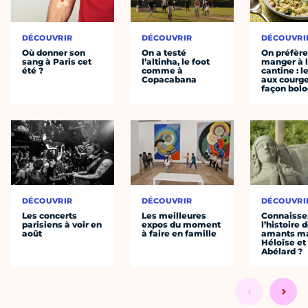
DÉCOUVRIR
DÉCOUVRIR
DÉCOUVRI
Où donner son
On a testé
On préfèr
sang à Paris cet
l’altinha, le foot
manger à 
été ?
comme à
cantine : l
Copacabana
aux courge
façon bol
DÉCOUVRIR
DÉCOUVRIR
DÉCOUVRI
Les concerts
Les meilleures
Connaisse
parisiens à voir en
expos du moment
l’histoire 
août
à faire en famille
amants ma
Héloïse et
Abélard ?