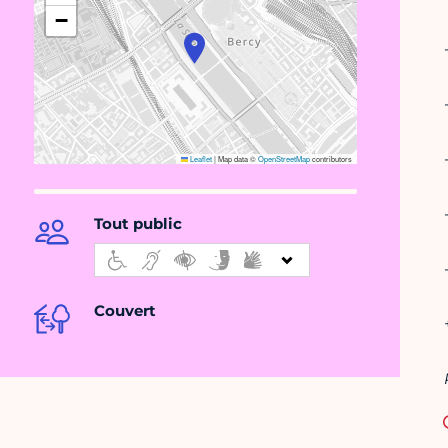
−
Leaflet
|
Map data ©
OpenStreetMap
contributors
Tout public
Couvert