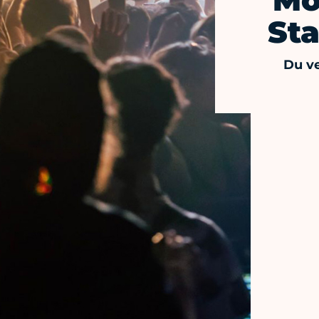
Mo
Sta
Du ve