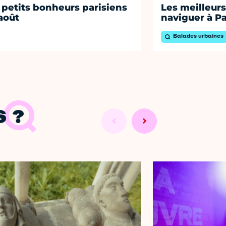
 petits bonheurs parisiens
Les meilleurs
août
naviguer à Pa
Balades urbaines
 ?