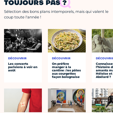
TOUJOURS PAS ?
Sélection des bons plans intemporels, mais qui valent le
coup toute l'année !
DÉCOUVRIR
DÉCOUVRIR
DÉCOUVRI
Les concerts
On préfère
Connaisse
parisiens à voir en
manger à la
l’histoire 
août
cantine : les pâtes
amants ma
aux courgettes
Héloïse et
façon bolognaise
Abélard ?