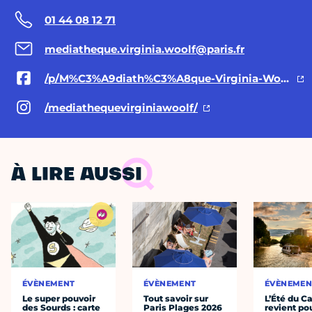
01 44 08 12 71
mediatheque.virginia.woolf@paris.fr
/p/M%C3%A9diath%C3%A8que-Virginia-Woolf-100095232668975/
/mediathequevirginiawoolf/
À LIRE AUSSI
ÉVÈNEMENT
ÉVÈNEMENT
ÉVÈNEMEN
Le super pouvoir
Tout savoir sur
L’Été du C
des Sourds : carte
Paris Plages 2026
revient po