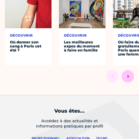
DÉCOUVRIR
DÉCOUVRIR
DÉCOUVRI
Où donner son
Les meilleures
Où faire d
sang à Paris cet
expos du moment
gratuitem
été ?
à faire en famille
Paris quan
une femm
Vous êtes...
Accédez à des actualités et
informations pratiques par profil
PROFESSIONNEL
ASSOCIATION
JEUNE