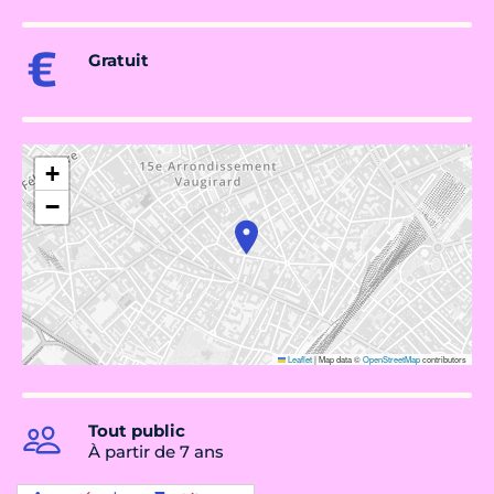
Gratuit
+
−
Leaflet
|
Map data ©
OpenStreetMap
contributors
Tout public
À partir de 7 ans