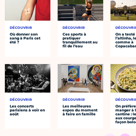
DÉCOUVRIR
DÉCOUVRIR
DÉCOUVRI
Où donner son
Ces sports à
On a testé
sang à Paris cet
pratiquer
l’altinha, l
été ?
tranquillement au
comme à
fil de l’eau
Copacaba
DÉCOUVRIR
DÉCOUVRIR
DÉCOUVRI
Les concerts
Les meilleures
On préfèr
parisiens à voir en
expos du moment
manger à 
août
à faire en famille
cantine : l
aux courge
façon bol