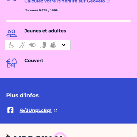
Calculez votre itinéraire sur GéoVélo
Données RATP / Vélib
Jeunes et adultes
Couvert
Plus d'infos
/e/3UnpLc8q1