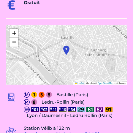
Gratuit
+
−
Leaflet
|
Map data ©
OpenStreetMap
contributors
Bastille (Paris)
Ledru-Rollin (Paris)
Lyon / Daumesnil - Ledru Rollin (Paris)
Station Vélib à 122 m