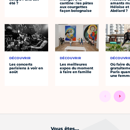
été ?
cantine : les pâtes
amants ma
aux courgettes
Héloïse et
façon bolognaise
Abélard ?
DÉCOUVRIR
DÉCOUVRIR
DÉCOUVRI
Les concerts
Les meilleures
Où faire d
parisiens à voir en
expos du moment
gratuitem
août
à faire en famille
Paris quan
une femm
Vous êtes...