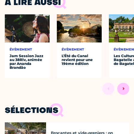
À LIRE AUSSI
ÉVÈNEMENT
ÉVÈNEMENT
ÉVÈNEMEN
Jam Session Jazz
L’Été du Canal
Les Cultur
au 38Riv, animée
revient pour une
Bagatelle 
par Ananda
19ème édition
de Bagatel
Brandão
SÉLECTIONS
Brocantes et vide-greniers : on