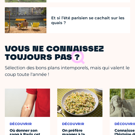
Et si l’été parisien se cachait sur les
quais ?
VOUS NE CONNAISSEZ
TOUJOURS PAS ?
Sélection des bons plans intemporels, mais qui valent le
coup toute l'année !
DÉCOUVRIR
DÉCOUVRIR
DÉCOUVRI
Où donner son
On préfère
Connaisse
sang à Paris cet
manger à la
l’histoire 