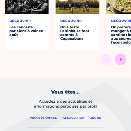
DÉCOUVRIR
DÉCOUVRIR
DÉCOUVRI
Les concerts
On a testé
On préfèr
parisiens à voir en
l’altinha, le foot
manger à 
août
comme à
cantine : l
Copacabana
aux courge
façon bol
Vous êtes...
Accédez à des actualités et
informations pratiques par profil
PROFESSIONNEL
ASSOCIATION
JEUNE