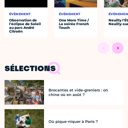
ÉVÈNEMENT
ÉVÈNEMENT
ÉVÈNEMEN
Observation de
One More Time /
Neuilly l'É
l'éclipse de Soleil
La soirée French
Neuilly-su
au parc André
Touch
Citroën
SÉLECTIONS
Brocantes et vide-greniers : on
chine où en août ?
Où pique-niquer à Paris ?