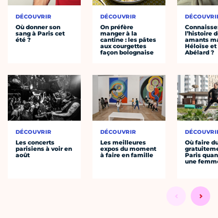
DÉCOUVRIR
DÉCOUVRIR
DÉCOUVRI
Où donner son
On préfère
Connaisse
sang à Paris cet
manger à la
l’histoire 
été ?
cantine : les pâtes
amants ma
aux courgettes
Héloïse et
façon bolognaise
Abélard ?
DÉCOUVRIR
DÉCOUVRIR
DÉCOUVRI
Les concerts
Les meilleures
Où faire d
parisiens à voir en
expos du moment
gratuitem
août
à faire en famille
Paris quan
une femm