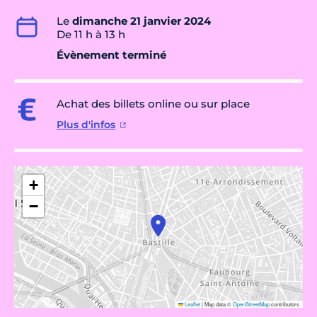
Le
dimanche 21 janvier 2024
De 11 h à 13 h
Évènement terminé
Achat des billets online ou sur place
Plus d'infos
+
−
Leaflet
|
Map data ©
OpenStreetMap
contributors