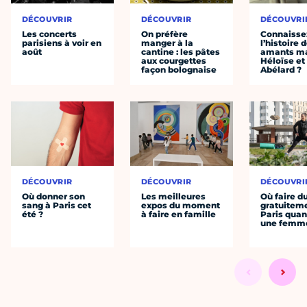
DÉCOUVRIR
DÉCOUVRIR
DÉCOUVRI
Les concerts
On préfère
Connaisse
parisiens à voir en
manger à la
l’histoire 
août
cantine : les pâtes
amants ma
aux courgettes
Héloïse et
façon bolognaise
Abélard ?
DÉCOUVRIR
DÉCOUVRIR
DÉCOUVRI
Où donner son
Les meilleures
Où faire d
sang à Paris cet
expos du moment
gratuitem
été ?
à faire en famille
Paris quan
une femm