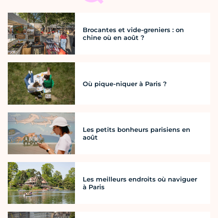
Brocantes et vide-greniers : on
chine où en août ?
Où pique-niquer à Paris ?
Les petits bonheurs parisiens en
août
Les meilleurs endroits où naviguer
à Paris