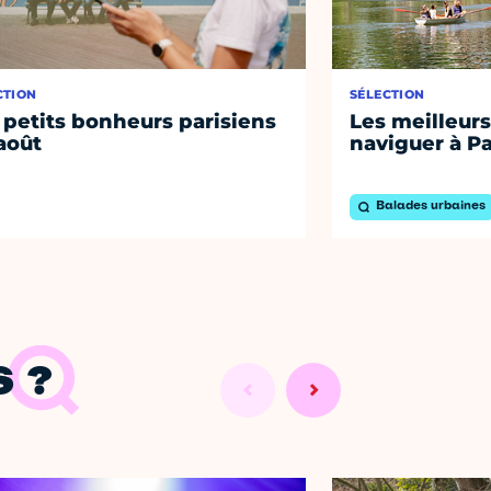
CTION
SÉLECTION
 petits bonheurs parisiens
Les meilleurs
août
naviguer à Pa
Balades urbaines
 ?