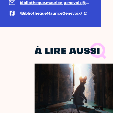
bibliotheque.maurice-genevoix@paris.fr
/BibliothequeMauriceGenevoix/
À LIRE AUSSI