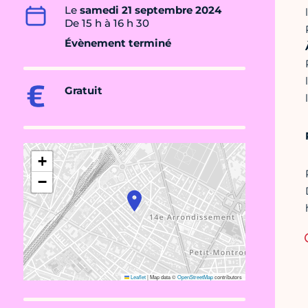
Le
samedi 21 septembre 2024
De 15 h à 16 h 30
Évènement terminé
Gratuit
+
−
Leaflet
|
Map data ©
OpenStreetMap
contributors