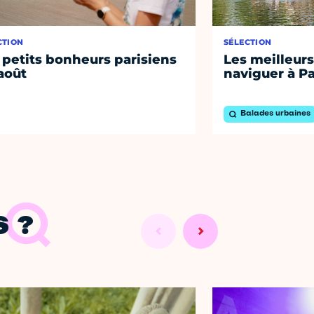
CTION
SÉLECTION
 petits bonheurs parisiens
Les meilleurs
août
naviguer à Pa
Balades urbaines
 ?