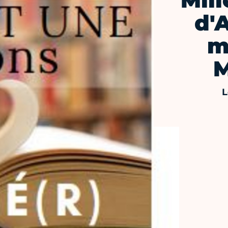
Mill
d'
m
M
L