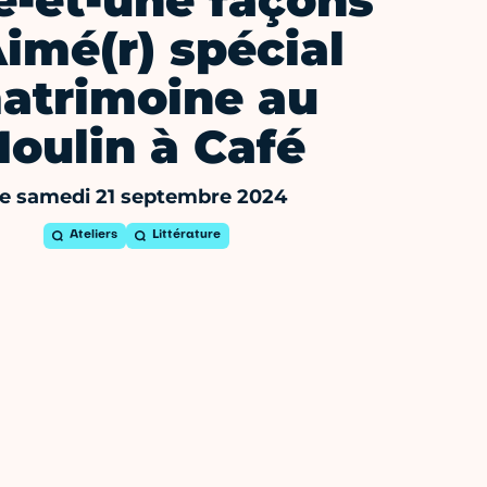
e-et-une façons
Aimé(r) spécial
atrimoine au
oulin à Café
e samedi 21 septembre 2024
Ateliers
Littérature