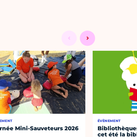
EMENT
ÉVÈNEMENT
rnée Mini-Sauveteurs 2026
Bibliothèques
cet été la bi