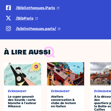
/Bibliotheques.Paris
/BibParis
/bibliotheques.paris/
À LIRE AUSSI
ÉVÈNEMENT
ÉVÈNEMENT
ÉVÈNEMEN
Le super pouvoir
Ateliers
À la décou
des Sourds : carte
conversation &
des
blanche à l'auteur
clubs de lecture
quartiers p
Nikesco
en italien
la Butte-a
Cailles