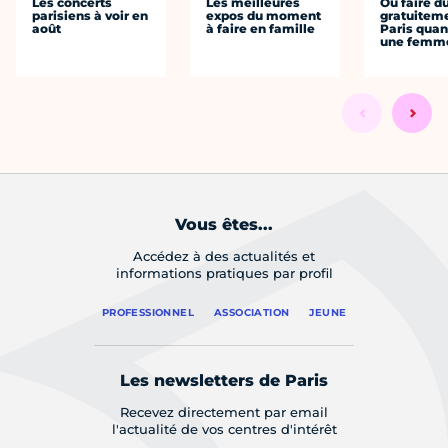
Les concerts
Les meilleures
Où faire d
parisiens à voir en
expos du moment
gratuitem
août
à faire en famille
Paris quan
une femm
Vous êtes...
Accédez à des actualités et
informations pratiques par profil
PROFESSIONNEL
ASSOCIATION
JEUNE
Les newsletters de Paris
Recevez directement par email
l'actualité de vos centres d'intérêt