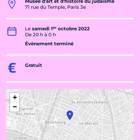
Musée d'art et d'histoire du judaïsme
71 rue du Temple, Paris 3e
er
Le
samedi 1
octobre 2022
De 20 h à 0 h
Évènement terminé
Gratuit
+
−