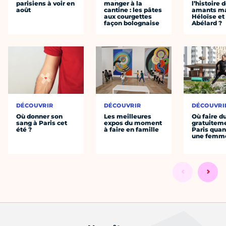
parisiens à voir en
manger à la
l’histoire 
août
cantine : les pâtes
amants ma
aux courgettes
Héloïse et
façon bolognaise
Abélard ?
DÉCOUVRIR
DÉCOUVRIR
DÉCOUVRI
Où donner son
Les meilleures
Où faire d
sang à Paris cet
expos du moment
gratuitem
été ?
à faire en famille
Paris quan
une femm