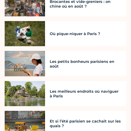
Brocantes et vide-greniers : on
chine où en août ?
Où pique-niquer à Paris ?
Les petits bonheurs parisiens en
août
Les meilleurs endroits où naviguer
à Paris
Et si l’été parisien se cachait sur les
quais ?