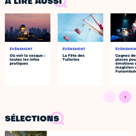
À LIRE AUSSI
ÉVÈNEMENT
ÉVÈNEMENT
ÉVÈNEMEN
Où voir la vasque :
La Fête des
Gagnez de
toutes les infos
Tuileries
places pou
pratiques
émotions 
magicien 
Funambul
SÉLECTIONS