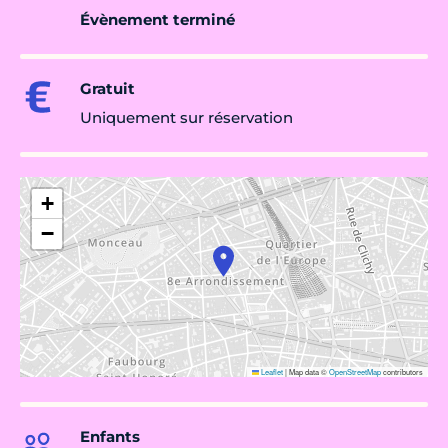
Évènement terminé
Gratuit
Uniquement sur réservation
+
−
Leaflet
|
Map data ©
OpenStreetMap
contributors
Enfants