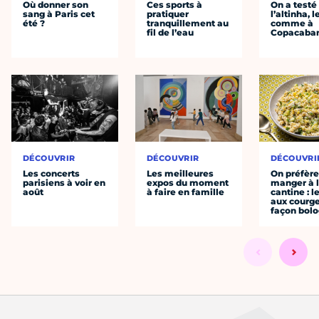
Où donner son
Ces sports à
On a testé
sang à Paris cet
pratiquer
l’altinha, l
été ?
tranquillement au
comme à
fil de l’eau
Copacaba
DÉCOUVRIR
DÉCOUVRIR
DÉCOUVRI
Les concerts
Les meilleures
On préfèr
parisiens à voir en
expos du moment
manger à 
août
à faire en famille
cantine : l
aux courge
façon bol