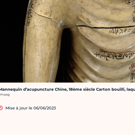
Mannequin d’acupuncture Chine, 18ème siècle Carton bouilli, laqu
rédit photo :
Mnaag
Mise à jour le 06/06/2023