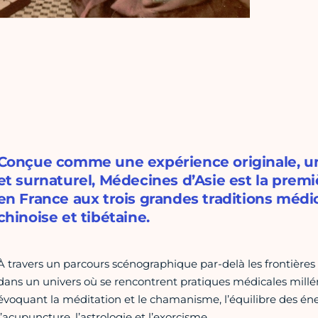
Conçue comme une expérience originale, un
et surnaturel, Médecines d’Asie est la prem
en France aux trois grandes traditions médic
chinoise et tibétaine.
À travers un parcours scénographique par-delà les frontières et
dans un univers où se rencontrent pratiques médicales millén
évoquant la méditation et le chamanisme, l’équilibre des én
l’acupuncture, l’astrologie et l’exorcisme.