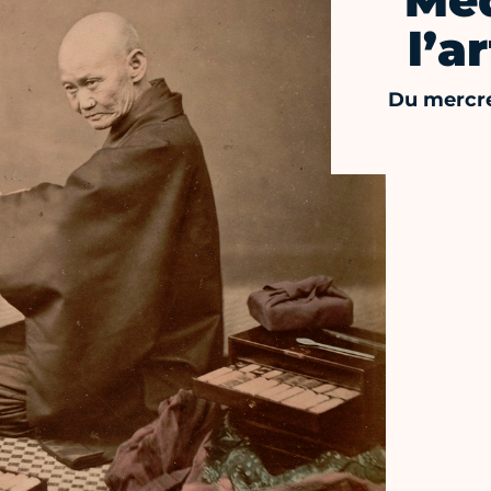
Méd
l’a
Du mercre