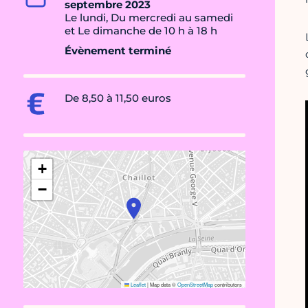
septembre 2023
Le lundi, Du mercredi au samedi
et Le dimanche de 10 h à 18 h
Évènement terminé
De 8,50 à 11,50 euros
+
−
Leaflet
|
Map data ©
OpenStreetMap
contributors