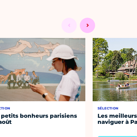
CTION
SÉLECTION
 petits bonheurs parisiens
Les meilleurs
août
naviguer à Pa