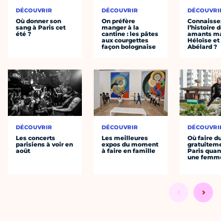
DÉCOUVRIR
DÉCOUVRIR
DÉCOUVRI
Où donner son
On préfère
Connaisse
sang à Paris cet
manger à la
l’histoire 
été ?
cantine : les pâtes
amants ma
aux courgettes
Héloïse et
façon bolognaise
Abélard ?
DÉCOUVRIR
DÉCOUVRIR
DÉCOUVRI
Les concerts
Les meilleures
Où faire d
parisiens à voir en
expos du moment
gratuitem
août
à faire en famille
Paris quan
une femm