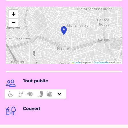
+
−
Leaflet
|
Map data ©
OpenStreetMap
contributors
Tout public
Couvert