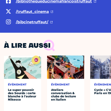
/bibliothequeducinemafrancoistruffaut
/truffaut_cinema
/bibcinetruffaut/
À LIRE AUSSI
ÉVÈNEMENT
ÉVÈNEMENT
ÉVÈNEMEN
Le super pouvoir
Ateliers
Cycle « C'é
des Sourds : carte
conversation &
Paris en 1
blanche à l'auteur
clubs de lecture
Nikesco
en italien