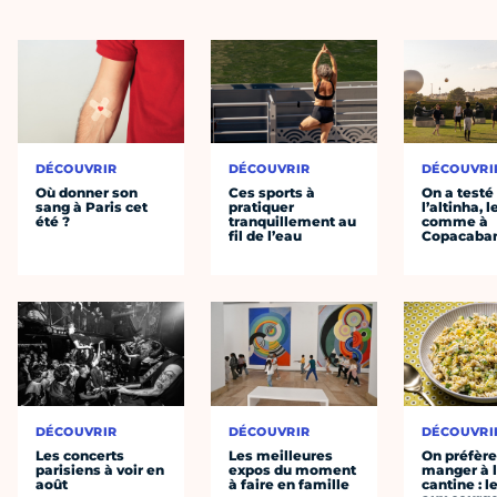
DÉCOUVRIR
DÉCOUVRIR
DÉCOUVRI
Où donner son
Ces sports à
On a testé
sang à Paris cet
pratiquer
l’altinha, l
été ?
tranquillement au
comme à
fil de l’eau
Copacaba
DÉCOUVRIR
DÉCOUVRIR
DÉCOUVRI
Les concerts
Les meilleures
On préfèr
parisiens à voir en
expos du moment
manger à 
août
à faire en famille
cantine : l