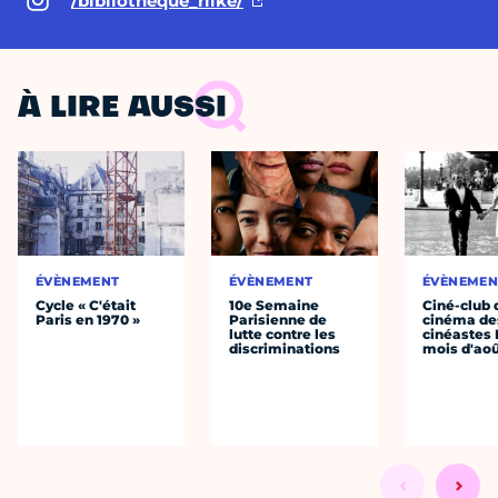
/bibliotheque_rilke/
À LIRE AUSSI
ÉVÈNEMENT
ÉVÈNEMENT
ÉVÈNEMEN
Cycle « C'était
10e Semaine
Ciné-club 
Paris en 1970 »
Parisienne de
cinéma de
lutte contre les
cinéastes 
discriminations
mois d'ao