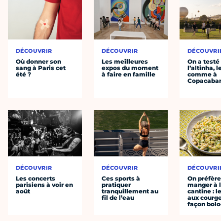
DÉCOUVRIR
DÉCOUVRIR
DÉCOUVRI
Où donner son
Les meilleures
On a testé
sang à Paris cet
expos du moment
l’altinha, l
été ?
à faire en famille
comme à
Copacaba
DÉCOUVRIR
DÉCOUVRIR
DÉCOUVRI
Les concerts
Ces sports à
On préfèr
parisiens à voir en
pratiquer
manger à 
août
tranquillement au
cantine : l
fil de l’eau
aux courge
façon bol