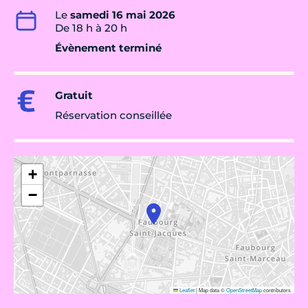
Le
samedi 16 mai 2026
De 18 h à 20 h
Évènement terminé
Gratuit
Réservation conseillée
+
−
Leaflet
|
Map data ©
OpenStreetMap
contributors