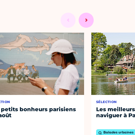
CTION
SÉLECTION
 petits bonheurs parisiens
Les meilleurs
août
naviguer à Pa
Balades urbaines