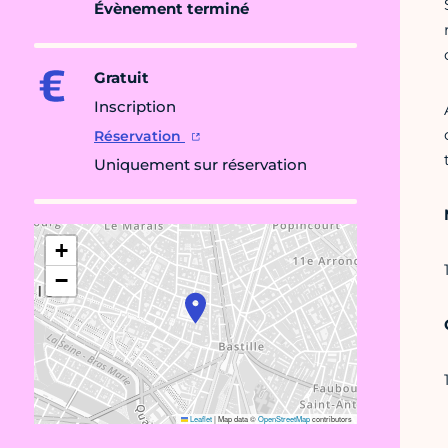
Évènement terminé
Gratuit
Inscription
Réservation
Uniquement sur réservation
+
−
Leaflet
|
Map data ©
OpenStreetMap
contributors