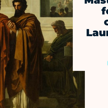
Mast
f
Lau