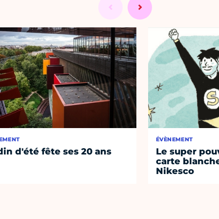
EMENT
ÉVÈNEMENT
din d'été fête ses 20 ans
Le super pouv
carte blanche
Nikesco