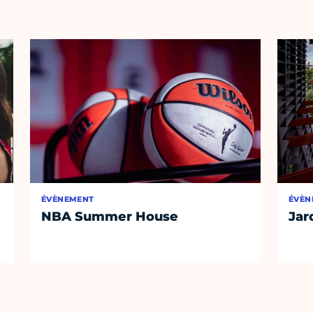
ÉVÈNEMENT
ÉVÈN
NBA Summer House
Jar