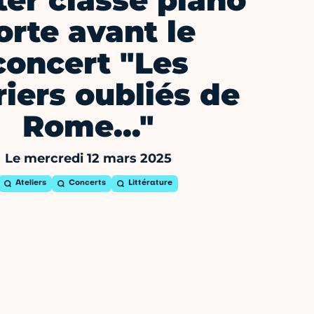
er classe piano
orte avant le
concert "Les
riers oubliés de
Rome…"
Le mercredi 12 mars 2025
Ateliers
Concerts
Littérature