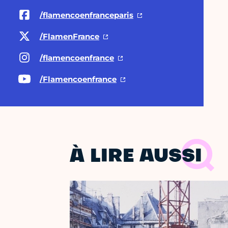
/flamencoenfranceparis
/FlamenFrance
/flamencoenfrance
/Flamencoenfrance
À LIRE AUSSI