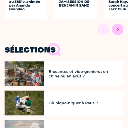
au 38Riv, animée
JAM SESSION DE
Sarah Kay,
par Ananda
BENJAMIN SANZ
concert au
Brandão
Jazz Club
SÉLECTIONS
Brocantes et vide-greniers : on
chine où en août ?
Où pique-niquer à Paris ?