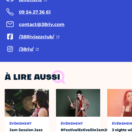
09 54 27 36 61
contact@38riv.com
/38Rivjazzclub/
/38riv/
À LIRE AUSSI
ÉVÈNEMENT
ÉVÈNEMENT
ÉVÈNEMEN
Jam Session Jazz
#FestivalEstivalDeJam2026
3 nights w