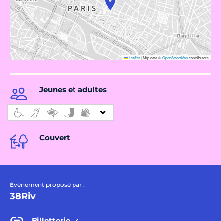
Leaflet
|
Map data ©
OpenStreetMap
contributors
Jeunes et adultes
Couvert
Évènement proposé par :
38Riv
Billetterie