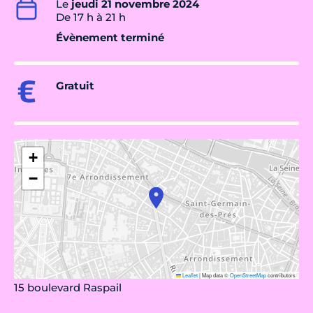
Le
jeudi 21 novembre 2024
De 17 h à 21 h
Évènement terminé
Gratuit
+
−
Leaflet
|
Map data ©
OpenStreetMap
contributors
15 boulevard Raspail