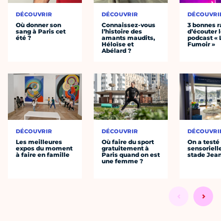
DÉCOUVRIR
DÉCOUVRIR
DÉCOUVRI
Où donner son
Connaissez-vous
3 bonnes r
sang à Paris cet
l’histoire des
d’écouter 
été ?
amants maudits,
podcast « 
Héloïse et
Fumoir »
Abélard ?
DÉCOUVRIR
DÉCOUVRIR
DÉCOUVRI
Les meilleures
Où faire du sport
On a testé 
expos du moment
gratuitement à
sensoriell
à faire en famille
Paris quand on est
stade Jea
une femme ?